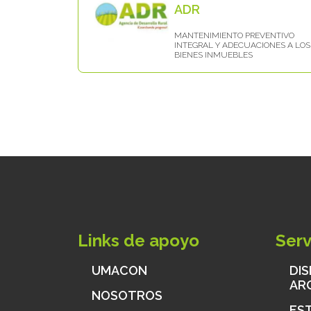
ADR
MANTENIMIENTO PREVENTIVO
INTEGRAL Y ADECUACIONES A LOS
BIENES INMUEBLES
Links de apoyo
Serv
UMACON
DI
AR
NOSOTROS
ES